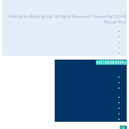
© 2024 Website by Masipt group | All Rights Reserved | Powered by
Bazyar Work
+491788585386
X