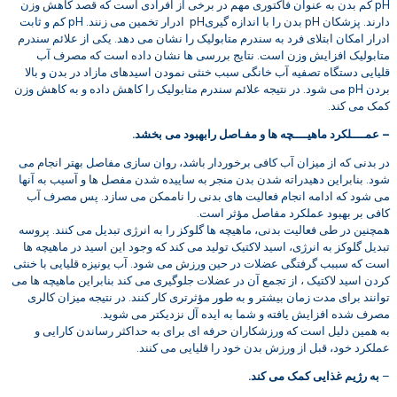
pH کم بدن به عنوان فاکتوری مهم در برخی از افرادی است که قصد کاهش وزن
دارند. پزشکان pH بدن را با اندازه گیریpH ادرار تخمین می زنند. pH کم و ثابت
ادرار امکان ابتلای فرد به سندرم متابولیک را نشان می دهد. یکی از علائم سندرم
متابولیک افزایش وزن است. نتایج بررسی ها نشان داده است که مصرف آب
قلیایی دستگاه تصفیه آب خانگی سبب خنثی نمودن اسیدهای مازاد در بدن و بالا
بردن pH می شود. در نتیجه علائم سندرم متابولیک را کاهش داده و به کاهش وزن
کمک می کند.
– عمــــلکرد ماهیــــچه ها و مفـاصل رابهبود می بخشد.
در بدنی که از میزان آب کافی برخوردار باشد، روان سازی مفاصل بهتر انجام می
شود. بنابراین دهیدراته شدن بدن منجر به ساییده شدن مفصل ها و آسیب به آنها
می شود که ادامه انجام فعالیت های بدنی را ناممکن می سازد. پس مصرف آب
کافی بر بهبود عملکرد مفاصل مؤثر است.
همچنین در طی فعالیت بدنی، ماهیچه ها گلوکز را به انرژی تبدیل می کنند. پروسه
تبدیل گلوکز به انرژی، اسید لاکتیک تولید می کند که وجود این اسید در ماهیچه ها
است که سببب گرفتگی عضلات در حین ورزش می شود. آب یونیزه قلیایی با خنثی
کردن اسید لاکتیک ، از تجمع آن در عضلات جلوگیری می کند بنابراین ماهیچه ها می
توانند برای مدت زمان بیشتر و به طور مؤثرتری کار کنند. در نتیجه میزان کالری
مصرف شده افزایش یافته و شما به ایده آل نزدیکتر می شوید.
به همین دلیل است که ورزشکاران حرفه ای برای به حداکثر رساندن کارایی و
عملکرد خود، قبل از ورزش بدن خود را قلیایی می کنند.
–
به رژیم غذایی کمک می کند.