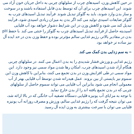
در حین کاهش وزن، اسیدهای چرب از سلولهای چربی به داخل جریان خون آزاد می
شوند. این اسیدهای چرب برای آن که توسط بدن قابل استفاده باشند و در سوخت
و ساز بدن وارد شوند، باید به گلوکز تبدیل شوند. فرآیند تبدیل اسیدهای چرب به
گلوکز ضایعات اسیدی تولید می کند اگر بدن به میزان زیادی اسیدی شود، فرآیند
تبدیل کند می شود و کاهش وزن در این شرایط دشوار خواهد بود آب قلیایی
اسیدیته حاصل از فرآیند تبدیل اسیدهای چرب به گلوکز را خنثی می کند. با حفظ pH
بدن در مقادیر بالاتر، رژیم غذایی سالم مؤثرتر بوده و حفظ وزن بدن در حد ایده آل
نیز ساده تر خواهد بود.
– به سم زدایی بدن کمک می کند.
رژیم غذایی و ورزش فشار شدیدی را به بدن اعمال می کنند. در سلولهای چربی
هنگام آزاد شدن اسیدهای چرب، امکان رها شدن مواد سمی نیز وجود دارد. این
مواد سمی در طی افزایش وزن در بدن تجمع می کنند، بنابراین با کاهش وزن این
سموم نیز بایستی از بین بروند. عمل هیدراته شدن توسط آب قلیایی بهتر از آب
معمولی انجام می شود بنابراین آب قلیایی می تواند سموم حاصل از سلولهای
چربی که در بدن تجمع یافته اند را از بدن خارج نماید.
با توجه به مزایای آب یونیزه قلیایی دستگاه تصفیه آب خانگی که در بالا ارائه شد،
می توان نتیجه گرفت که را رژیم غذایی سالم، ورزش و مصرف روزانه آب یونیزه
قلیایی می توان با سرعت بیشتری به وزن ایده آل رسید.