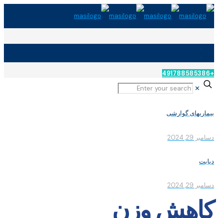
+491788585386
✕
بیماریهای گوارشی
دسامبر 29, 2024
دیابت
دسامبر 29, 2024
کاهش وزن