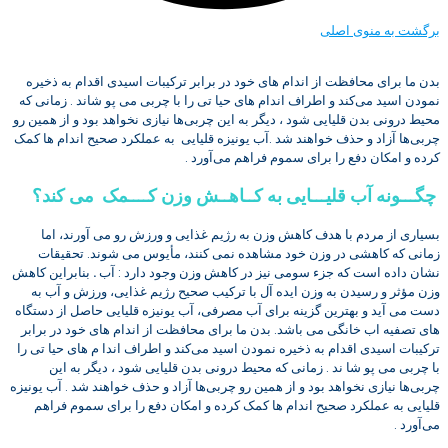
برگشت به منوی اصلی
بدن ما برای محافظت از اندام‌ های خود در برابر ترکیبات اسیدی اقدام به ذخیره
نمودن اسید می‌کند و اطراف اندام ‌های حیا تی را با چربی می‌ پو شاند . زمانی که
محیط درونی بدن قلیایی شود ، دیگر به این چربی‌ها نیازی نخواهد بود و از همین رو
چربی‌ها آزاد و حذف خواهند شد .آب یونیزه قلیایی به عملکرد صحیح اندام‌ ها کمک
کرده و امکان دفع را برای سموم فراهم می‌آورد .
چگـــونه آب قلیـــایی به کــاهــش وزن کــــمک می کند؟
بسیاری از مردم با هدف کاهش وزن به رژیم غذایی و ورزش رو می آورند، اما
زمانی که کاهشی در وزن خود مشاهده نمی کنند، مأیوس می شوند. تحقیقات
نشان داده است که جزء سومی نیز در کاهش وزن وجود دارد : آب
.
بنابراین کاهش
وزن مؤثر و رسیدن به وزن ایده آل با ترکیب صحیح رژیم غذایی، ورزش و آب به
دست می آید و بهترین گزینه برای آب مصرفی، آب یونیزه قلیایی حاصل از دستگاه
های تصفیه اب خانگی می باشد. بدن ما برای محافظت از اندام‌ های خود در برابر
ترکیبات اسیدی اقدام به ذخیره نمودن اسید می‌کند و اطراف اندا م ‌های حیا تی را
با چربی می‌ پو شا ند . زمانی که محیط درونی بدن قلیایی شود ، دیگر به این
چربی‌ها نیازی نخواهد بود و از همین رو چربی‌ها آزاد و حذف خواهند شد . آب یونیزه
قلیایی به عملکرد صحیح اندام‌ ها کمک کرده و امکان دفع را برای سموم فراهم
می‌آورد .